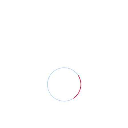
Ekmek Arası Ciğer
240
Lezzet dünyasının tatlarını keşfedin.
PT - CU
10:00 - 21:00